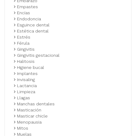
Embarazo
Empastes
Encías
Endodoncia
Esguince dental
Estética dental
Estrés
Férula
Gingivitis
Gingivitis gestacional
Halitosis
Higiene bucal
Implantes
Invisaling
Lactancia
Limpieza
Llagas
Manchas dentales
Masticación
Masticar chicle
Menopausia
Mitos
Muelas