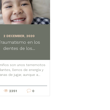
2 DECEMBER, 2020
Traumatismo en los
dientes de los...
 niños son unos terremotos
antes, llenos de energía y
anas de jugar, aunque a...
2351
0