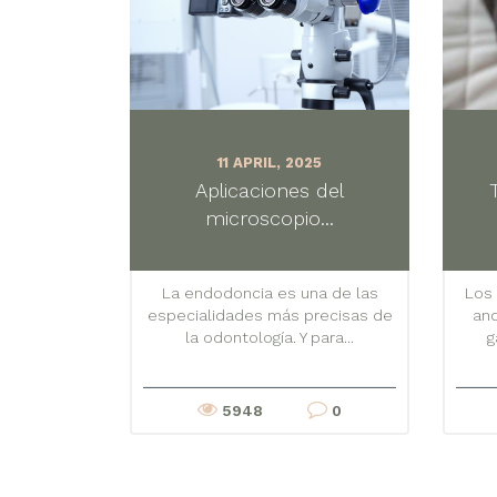
11 APRIL, 2025
Aplicaciones del
microscopio...
La endodoncia es una de las
Los
especialidades más precisas de
and
la odontología. Y para...
g
5948
0