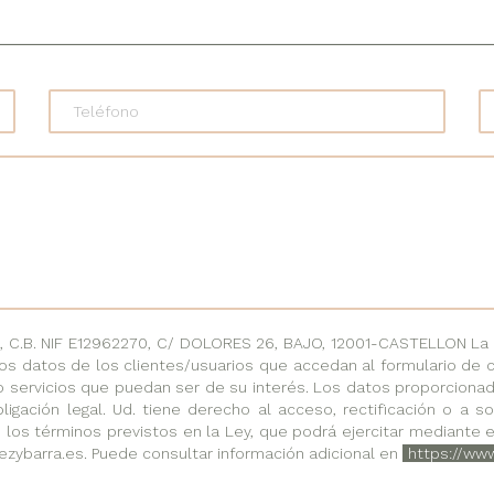
.B. NIF E12962270, C/ DOLORES 26, BAJO, 12001-CASTELLON La fi
os datos de los clientes/usuarios que accedan al formulario de 
o servicios que puedan ser de su interés. Los datos proporciona
ligación legal. Ud. tiene derecho al acceso, rectificación o a 
 los términos previstos en la Ley, que podrá ejercitar mediante e
ezybarra.es. Puede consultar información adicional en
https://ww