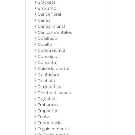
Brackets
Bruxismo
Cáncer oral
Caries
Caries infantil
Carillas dentales
Cepillado
Cepillo
Clínica dental
Consejos
Consulta
Cuidado dental
Dentadura
Dentista
Diagnóstico
Dientes blancos
Digestión
Embarazo
Empastes
Encías
Endodoncia
Esguince dental
Estética dental