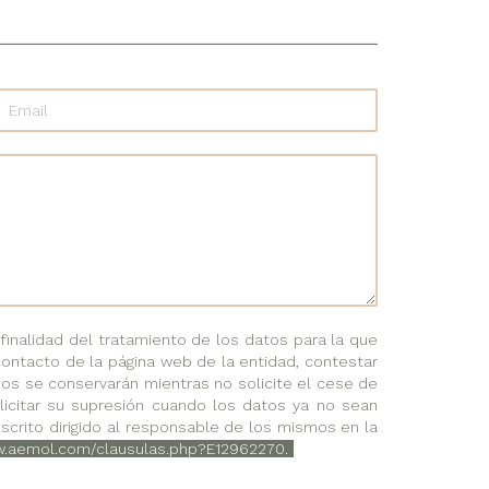
nalidad del tratamiento de los datos para la que
contacto de la página web de la entidad, contestar
dos se conservarán mientras no solicite el cese de
solicitar su supresión cuando los datos ya no sean
scrito dirigido al responsable de los mismos en la
w.aemol.com/clausulas.php?E12962270.