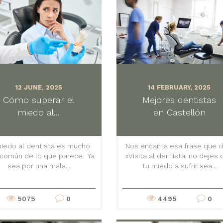
12 JUNE, 2025
14 FEBRUARY, 2025
Cómo superar el
Mejores dentistas
miedo al...
en Castellón
miedo al dentista es mucho
Nos encanta esa frase que d
común de lo que parece. Ya
«Visita al dentista, no dejes
sea por una mala...
tu miedo a sufrir sea...
5075
0
4495
0