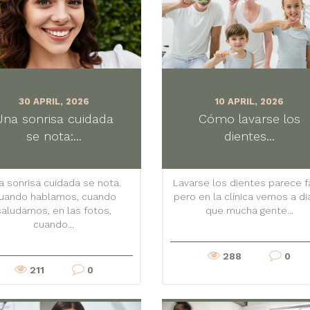
30 APRIL, 2026
10 APRIL, 2026
Una sonrisa cuidada
Cómo lavarse los
se nota:...
dientes...
a sonrisa cuidada se nota.
Lavarse los dientes parece fá
uando hablamos, cuando
pero en la clínica vemos a di
saludamos, en las fotos,
que mucha gente...
cuando...
288
0
211
0