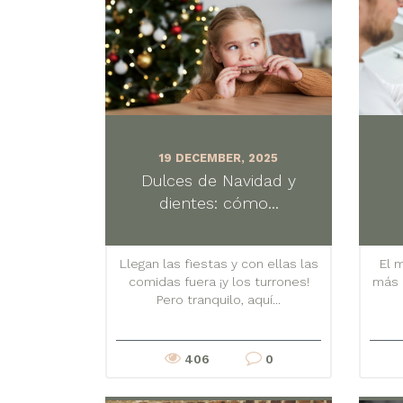
19 DECEMBER, 2025
Dulces de Navidad y
dientes: cómo...
Llegan las fiestas y con ellas las
El 
comidas fuera ¡y los turrones!
más 
Pero tranquilo, aquí...
406
0