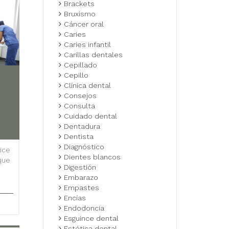
Brackets
Bruxismo
Cáncer oral
Caries
Caries infantil
Carillas dentales
Cepillado
Cepillo
Clínica dental
Consejos
Consulta
Cuidado dental
Dentadura
Dentista
Diagnóstico
ice
Dientes blancos
 que
Digestión
Embarazo
Empastes
Encías
Endodoncia
Esguince dental
Estética dental