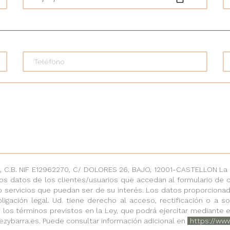
.B. NIF E12962270, C/ DOLORES 26, BAJO, 12001-CASTELLON La fi
os datos de los clientes/usuarios que accedan al formulario de 
o servicios que puedan ser de su interés. Los datos proporciona
ligación legal. Ud. tiene derecho al acceso, rectificación o a 
 los términos previstos en la Ley, que podrá ejercitar mediante e
ezybarra.es. Puede consultar información adicional en
https://ww