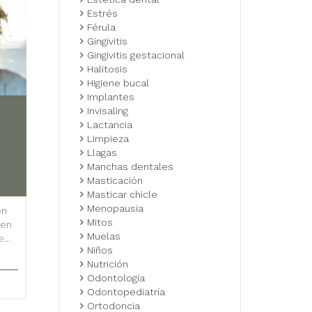
Estrés
Férula
Gingivitis
Gingivitis gestacional
Halitosis
Higiene bucal
Implantes
Invisaling
Lactancia
Limpieza
Llagas
Manchas dentales
Masticación
Masticar chicle
Menopausia
en
Mitos
 en
Muelas
...
Niños
Nutrición
Odontología
Odontopediatría
Ortodoncia