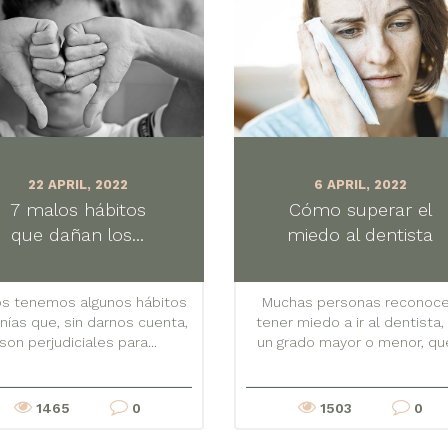
22 APRIL, 2022
6 APRIL, 2022
7 malos hábitos
Cómo superar el
que dañan los...
miedo al dentista
s tenemos algunos hábitos
Muchas personas reconoc
nías que, sin darnos cuenta,
tener miedo a ir al dentista,
son perjudiciales para...
un grado mayor o menor, que
1465
0
1503
0