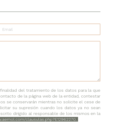
nalidad del tratamiento de los datos para la que
contacto de la página web de la entidad, contestar
dos se conservarán mientras no solicite el cese de
solicitar su supresión cuando los datos ya no sean
scrito dirigido al responsable de los mismos en la
w.aemol.com/clausulas.php?E12962270.