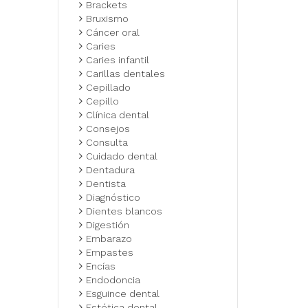
Brackets
Bruxismo
Cáncer oral
Caries
Caries infantil
Carillas dentales
Cepillado
Cepillo
Clínica dental
Consejos
Consulta
Cuidado dental
Dentadura
Dentista
Diagnóstico
Dientes blancos
Digestión
Embarazo
Empastes
Encías
Endodoncia
Esguince dental
Estética dental