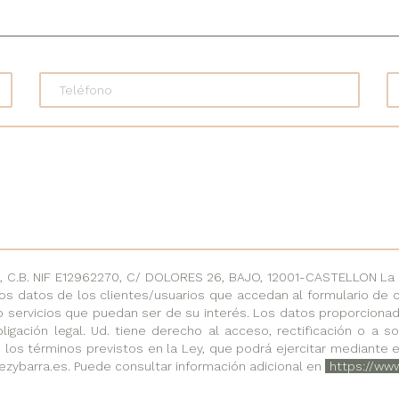
.B. NIF E12962270, C/ DOLORES 26, BAJO, 12001-CASTELLON La fi
os datos de los clientes/usuarios que accedan al formulario de 
o servicios que puedan ser de su interés. Los datos proporciona
ligación legal. Ud. tiene derecho al acceso, rectificación o a 
 los términos previstos en la Ley, que podrá ejercitar mediante e
ezybarra.es. Puede consultar información adicional en
https://ww