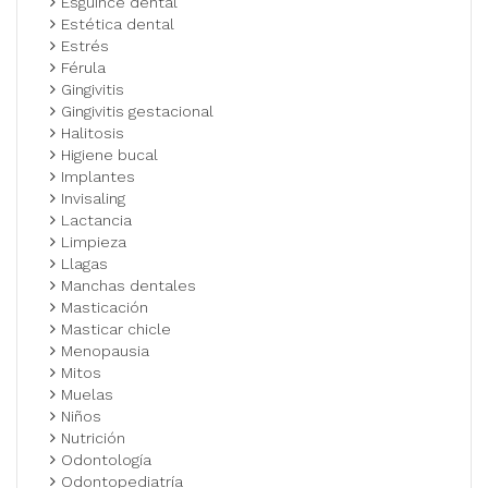
Esguince dental
Estética dental
Estrés
Férula
Gingivitis
Gingivitis gestacional
Halitosis
Higiene bucal
Implantes
Invisaling
Lactancia
Limpieza
Llagas
Manchas dentales
Masticación
Masticar chicle
Menopausia
Mitos
Muelas
Niños
Nutrición
Odontología
Odontopediatría